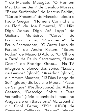
“ de Marcelo Masagão, “O Homem
Mau Dorme Bem” de Geraldo Moraes,
“Bruna Surfistinha” de Marcus Baldini,
“Corpo Presente” de Marcelo Toledo e
Paolo Gregori, "Homens Com Cheiro
de Flor" de Joe Pimentel, "Eu Não
Digo Adeus, Digo Até Logo“ de
Giuliana Monteiro, "Cores” de
Francisco Garcia, “Riocorrente” de
Paulo Sacramento, “O Outro Lado do
Paraíso” de André Ristum, "Sobre
Rodas" de Mauro D´Addio, “O Olho e
a Faca" de Paulo Sacramento, “Leste
Oeste” de Rodrigo Grota... Na TV,
integrou o elenco das séries "Escola
de Gênios" (gloob), "Assédio" (globo),
dir. Amora Mautner, "13 Dias Longe do
Sol" (globo) dir. Luciano Moura, "Pacto
de Sangue" (Netflix/Space) dir. Adrián
Caetano, “Descalço Sobre a Terra
Vermelha” (série espanhola filmada no
Araguaia e em Barcelona/TVE Espanha)
dir. Oriol Ferrer, “PSI” (HBO) de
Contardo Calligaris, “Maysa” (globo)